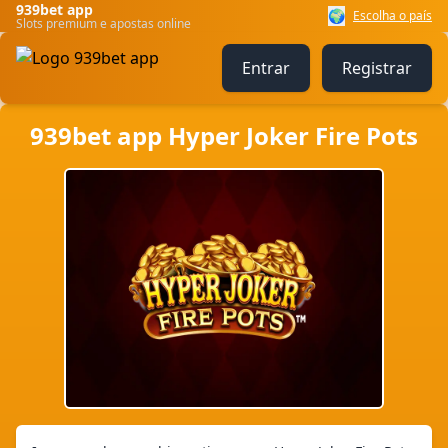
939bet app
🌍
Escolha o país
Slots premium e apostas online
Entrar
Registrar
939bet app Hyper Joker Fire Pots