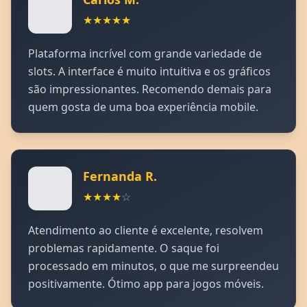
★
★
★
★
★
Plataforma incrível com grande variedade de
slots. A interface é muito intuitiva e os gráficos
são impressionantes. Recomendo demais para
quem gosta de uma boa experiência mobile.
Fernanda R.
★
★
★
★
☆
Atendimento ao cliente é excelente, resolvem
problemas rapidamente. O saque foi
processado em minutos, o que me surpreendeu
positivamente. Ótimo app para jogos móveis.