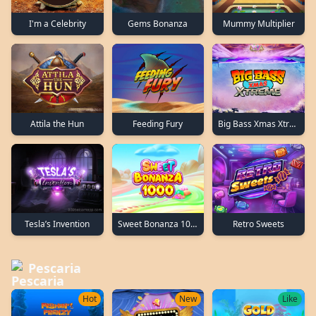
I'm a Celebrity
Gems Bonanza
Mummy Multiplier
Attila the Hun
Feeding Fury
Big Bass Xmas Xtreme
Tesla’s Invention
Sweet Bonanza 1000
Retro Sweets
Pescaria
Hot
New
Like