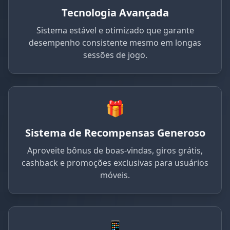
29/06/2026 Vini*** recebeu cashback 55 BRL 🔄
Tecnologia Avançada
29/06/2026 Muril*** saque concluido de 1,950 BRL ✅
29/06/2026 Lar*** saque concluido de 1,800 BRL 🏦
Sistema estável e otimizado que garante
29/06/2026 JoaoO*** saque concluido de 850 BRL 🏦
desempenho consistente mesmo em longas
29/06/2026 Amand*** acertou o jackpot 10,000 BRL 🎰
sessões de jogo.
29/06/2026 Amanda*** recebeu bonus 80 BRL ✨
🎁
Sistema de Recompensas Generoso
Aproveite bônus de boas-vindas, giros grátis,
cashback e promoções exclusivas para usuários
móveis.
📱