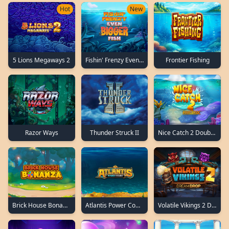
Hot
New
5 Lions Megaways 2
Fishin' Frenzy Even Bigger Fish
Frontier Fishing
Razor Ways
Thunder Struck II
Nice Catch 2 Doublemax
Brick House Bonanza
Atlantis Power Combo
Volatile Vikings 2 Dream Drop