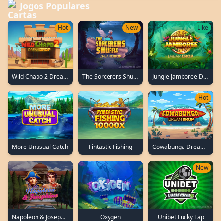
Jogos Populares
Hot
New
Like
Wild Chapo 2 Dream Drop
The Sorcerers Shuffle Dream Drop
Jungle Jamboree Dream Drop
Hot
More Unusual Catch
Fintastic Fishing
Cowabunga Dream Drop
New
Napoleon & Josephine
Oxygen
Unibet Lucky Tap