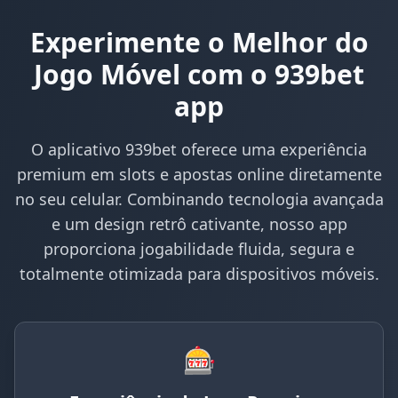
29/06/2026 AnaL*** recebeu bonus 480 BRL 🎉
Experimente o Melhor do
29/06/2026 Bru*** recebeu bonus 160 BRL 🎉
29/06/2026 Mur*** recebeu cashback 20 BRL 🔄
Jogo Móvel com o 939bet
29/06/2026 Thia*** recebeu bonus 70 BRL ✨
app
29/06/2026 Yas*** recebeu bonus 330 BRL ✨
29/06/2026 Raf*** recebeu bonus 50 BRL 🎁
29/06/2026 Hei*** acertou o jackpot 30,000 BRL 🎰
O aplicativo 939bet oferece uma experiência
29/06/2026 Thiag*** recebeu cashback 235 BRL 🎊
premium em slots e apostas online diretamente
29/06/2026 AnaT*** recebeu bonus 90 BRL ✨
no seu celular. Combinando tecnologia avançada
29/06/2026 Luc*** recebeu cashback 115 BRL 🔄
e um design retrô cativante, nosso app
29/06/2026 Muri*** ganhou 400 BRL 💰
proporciona jogabilidade fluida, segura e
29/06/2026 Gab*** saque concluido de 2,700 BRL 🏦
29/06/2026 Jul*** ganhou 800 BRL 🏆
totalmente otimizada para dispositivos móveis.
29/06/2026 Brun*** ganhou 5,100 BRL 🏆
29/06/2026 Bruno*** saque concluido de 2,900 BRL ✅
29/06/2026 Art*** acertou o jackpot 36,500 BRL 🎰
🎰
29/06/2026 Dav*** ganhou 7,600 BRL 🔥
29/06/2026 Thiago*** ganhou 3,500 BRL 💰