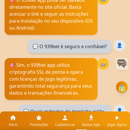
diretamente no site oficial. Basta
acessar o link e seguir as instruções
para instalação no seu dispositivo iOS
ou Android.
👤
💬 O 939bet é seguro e confiável?
🎰
🎯 Sim, o 939bet app utiliza
criptografia SSL de ponta e opera
com licenças de jogo legítimas,
garantindo total segurança para seus
dados e transações financeiras.
👤
💬 Quais métodos de depósito estão
disponíveis?
Início
Promoções
Cadastre-se
Baixar App
Jogar Agora