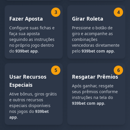
3
4
Fazer Aposta
Girar Roleta
Configure suas fichas e
Pressione o botão de
faça sua aposta
giro e acompanhe as
seguindo as instruções
combinações
no próprio jogo dentro
vencedoras diretamente
do
939bet app
.
pelo
939bet com app
.
5
6
Usar Recursos
Resgatar Prêmios
Especiais
Após ganhar, resgate
seus prêmios conforme
Ative bônus, giros grátis
instruções na tela do
e outros recursos
939bet com app
.
especiais disponíveis
nos jogos do
939bet
app
.