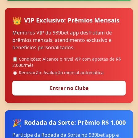
👑
VIP Exclusivo: Prêmios Mensais
Membros VIP do 939bet app desfrutam de
prêmios mensais, atendimento exclusivo e
benefícios personalizados.
📋 Condições: Alcance o nível VIP com apostas de R$
2.000/mês
⏰ Renovação: Avaliação mensal automática
Entrar no Clube
🎉
Rodada da Sorte: Prêmio R$ 1.000
Participe da Rodada da Sorte no 939bet app e