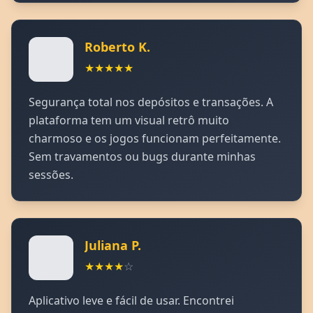
Roberto K.
★
★
★
★
★
Segurança total nos depósitos e transações. A
plataforma tem um visual retrô muito
charmoso e os jogos funcionam perfeitamente.
Sem travamentos ou bugs durante minhas
sessões.
Juliana P.
★
★
★
★
☆
Aplicativo leve e fácil de usar. Encontrei