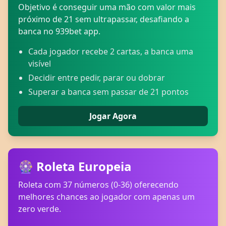
Objetivo é conseguir uma mão com valor mais
próximo de 21 sem ultrapassar, desafiando a
banca no 939bet app.
Cada jogador recebe 2 cartas, a banca uma
visível
Decidir entre pedir, parar ou dobrar
Superar a banca sem passar de 21 pontos
Jogar Agora
🎡 Roleta Europeia
Roleta com 37 números (0-36) oferecendo
melhores chances ao jogador com apenas um
zero verde.