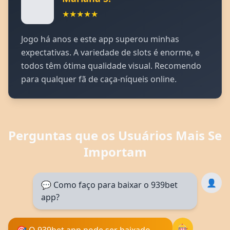
★
★
★
★
★
Jogo há anos e este app superou minhas
expectativas. A variedade de slots é enorme, e
todos têm ótima qualidade visual. Recomendo
para qualquer fã de caça-níqueis online.
Perguntas que os Usuários Mais Se
Importam
👤
💬 Como faço para baixar o 939bet
app?
🎰
🎯 O 939bet app pode ser baixado