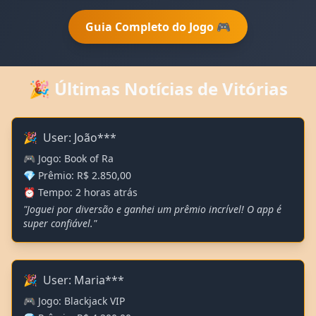
Guia Completo do Jogo 🎮
🎉 Últimas Notícias de Vitórias
🎉
User: João***
🎮 Jogo: Book of Ra
💎 Prêmio: R$ 2.850,00
⏰ Tempo: 2 horas atrás
"Joguei por diversão e ganhei um prêmio incrível! O app é
super confiável."
🎉
User: Maria***
🎮 Jogo: Blackjack VIP